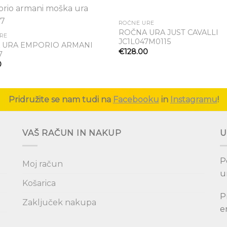
ROČNE URE
ROČNA URA JUST CAVALLI
RE
JC1L047M0115
Dodaj
 URA EMPORIO ARMANI
na seznam
na s
€
128.00
7
želja
že
0
Pridružite se nam tudi na
Facebooku
in
Instagramu
!
VAŠ RAČUN IN NAKUP
U
P
Moj račun
u
Košarica
P
Zaključek nakupa
e