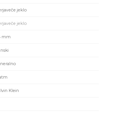
rjaveče jeklo
rjaveče jeklo
6 mm
nski
neralno
 atm
lvin Klein