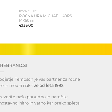
ROČNE URE
ROČNE URE
ROČNA URA MICHAEL KORS
ROČNA UR
MK5055
MK5735
Dodaj
Dodaj
eznam
na seznam
€
135.00
€
147.00
lja
želja
REBRAND.SI
odjetje Tempson je vaš partner za ročne
re in modni nakit
že od leta 1992.
reverite našo ponudbo in naročite
nostavno, hitro in varno kar preko spleta.