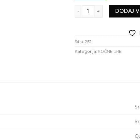
ROČNA URA CALVIN KLEIN C
DODAJ V
Šifra:
252
Kategorija:
ROČNE URE
S
S
Q