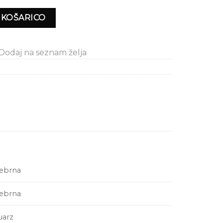
K K7E23B46 količina
 KOŠARICO
Dodaj na seznam želja
rebrna
rebrna
uarz