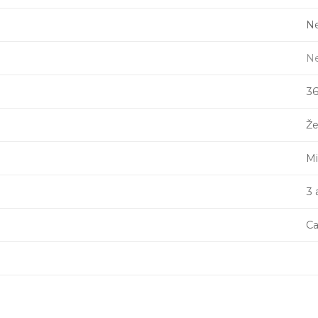
Ne
Ne
3
Že
Mi
3
Ca