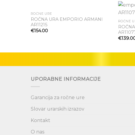
NI NA ZALOGI
ROČNE URE
ROČNA URA EMPORIO ARMANI
ROČNE U
AR11215
Dodaj
ROČNA
na seznam
€
154.00
AR1107
želja
€
139.0
UPORABNE INFORMACIJE
Garancija za ročne ure
Slovar urarskih izrazov
Kontakt
O nas