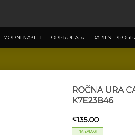
MODNI NAKIT
ODPRODAJA
DARILNI PROG
ROČNA URA CA
K7E23B46
Dodaj
na seznam
135.00
želja
€
NA ZALOGI