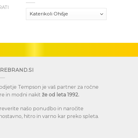
RATI
Dodaj
eznam
lja
REBRAND.SI
odjetje Tempson je vaš partner za ročne
re in modni nakit
že od leta 1992.
reverite našo ponudbo in naročite
nostavno, hitro in varno kar preko spleta.