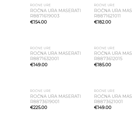
ROČNE URE
ROČNE URE
ROČNA URA MASERATI
ROČNA URA MAS
R8871619003
R8871621011
Dodaj
na seznam
na
€
154.00
€
182.00
želja
ROČNE URE
ROČNE URE
ROČNA URA MASERATI
ROČNA URA MAS
R8871632001
R8873612015
Dodaj
na seznam
na
€
149.00
€
185.00
želja
ROČNE URE
ROČNE URE
ROČNA URA MASERATI
ROČNA URA MAS
R8873619001
R8873621001
Dodaj
na seznam
na
€
225.00
€
149.00
želja