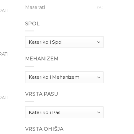
Maserati
(20)
RATI
Dodaj
eznam
SPOL
lja
RATI
MEHANIZEM
Dodaj
eznam
lja
VRSTA PASU
RATI
Dodaj
eznam
lja
VRSTA OHIŠJA