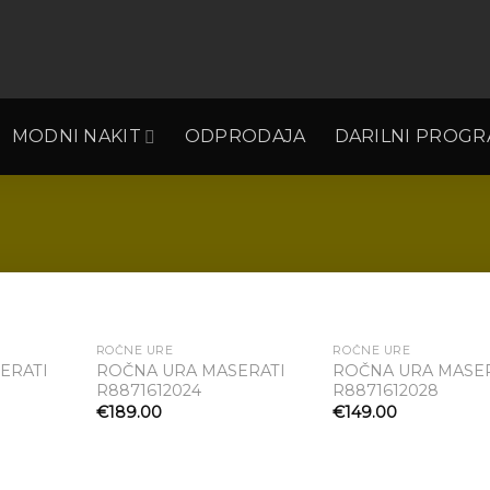
MODNI NAKIT
ODPRODAJA
DARILNI PROG
ROČNE URE
ROČNE URE
ERATI
ROČNA URA MASERATI
ROČNA URA MASE
R8871612024
R8871612028
Dodaj
Dodaj
 seznam
na seznam
na s
€
189.00
€
149.00
želja
želja
že