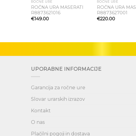
ROČNE URE
ROČNE URE
ROČNA URA MASERATI
ROČNA URA MAS
R8873621016
R8873627001
Dodaj
na seznam
na
€
149.00
€
220.00
želja
UPORABNE INFORMACIJE
Garancija za ročne ure
Slovar urarskih izrazov
Kontakt
O nas
Plačilni pogoji in dostava