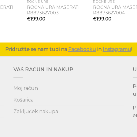
ROČNE URE
ROČNE URE
ERATI
ROČNA URA MASERATI
ROČNA URA MASE
R8873627003
R8873627004
Dodaj
Dodaj
 seznam
na seznam
na s
€
199.00
€
199.00
želja
želja
že
Pridružite se nam tudi na
Facebooku
in
Instagramu
!
VAŠ RAČUN IN NAKUP
U
P
Moj račun
u
Košarica
P
Zaključek nakupa
e