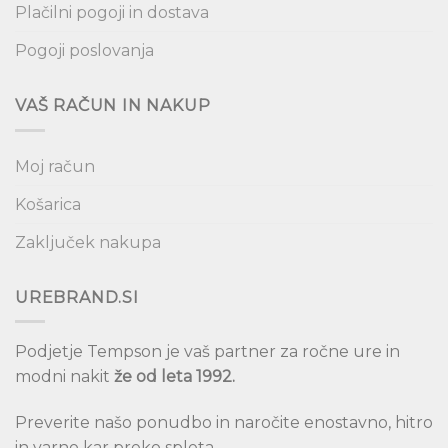
Plačilni pogoji in dostava
Pogoji poslovanja
VAŠ RAČUN IN NAKUP
Moj račun
Košarica
Zaključek nakupa
UREBRAND.SI
Podjetje Tempson je vaš partner za ročne ure in
modni nakit
že od leta 1992.
Preverite našo ponudbo in naročite enostavno, hitro
in varno kar preko spleta.