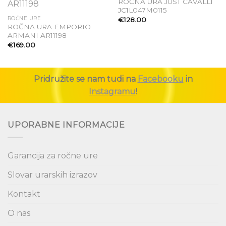
ROČNA URA JUST CAVALLI
Dodaj
Dodaj
JC1L047M0115
na seznam
na seznam
ROČNE URE
€
128.00
želja
želja
ROČNA URA EMPORIO
ARMANI AR11198
€
169.00
Pridružite se nam tudi na
Facebooku
in
Instagramu
!
UPORABNE INFORMACIJE
Garancija za ročne ure
Slovar urarskih izrazov
Kontakt
O nas