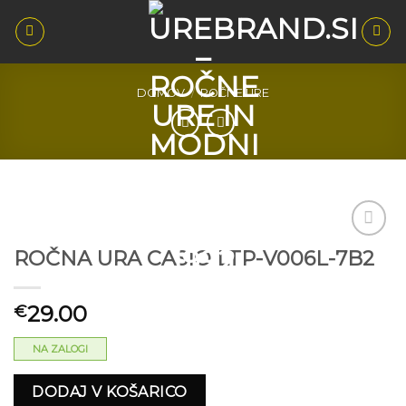
Skoči
na
vsebino
DOMOV
/
ROČNE URE
ROČNA URA CASIO LTP-V006L-7B2
Dodaj
na seznam
želja
29.00
€
NA ZALOGI
DODAJ V KOŠARICO