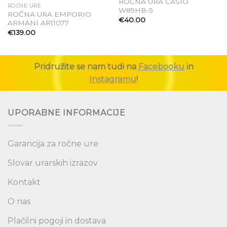
ROČNA URA CASIO
ROČNE URE
Dodaj
Dodaj
W89HB-5
ROČNA URA EMPORIO
na seznam
na seznam
€
40.00
ARMANI AR11077
želja
želja
€
139.00
Pridružite se nam tudi na
Facebooku
in
Instagramu
!
UPORABNE INFORMACIJE
Garancija za ročne ure
Slovar urarskih izrazov
Kontakt
O nas
Plačilni pogoji in dostava