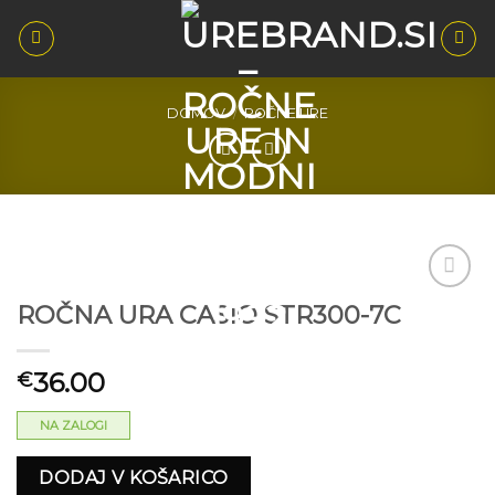
Skoči
na
vsebino
DOMOV
/
ROČNE URE
ROČNA URA CASIO STR300-7C
Dodaj
na seznam
želja
36.00
€
NA ZALOGI
DODAJ V KOŠARICO