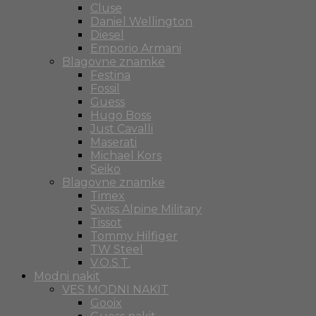
Cluse
Daniel Wellington
Diesel
Emporio Armani
Blagovne znamke
Festina
Fossil
Guess
Hugo Boss
Just Cavalli
Maserati
Michael Kors
Seiko
Blagovne znamke
Timex
Swiss Alpine Military
Tissot
Tommy Hilfiger
TW Steel
V.O.S.T.
Modni nakit
VES MODNI NAKIT
Gooix