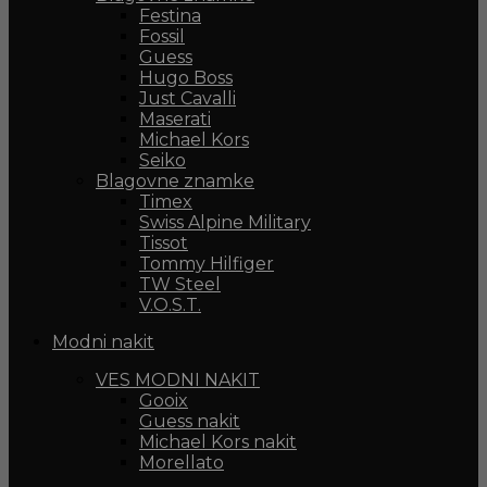
Festina
Fossil
Guess
Hugo Boss
Just Cavalli
Maserati
Michael Kors
Seiko
Blagovne znamke
Timex
Swiss Alpine Military
Tissot
Tommy Hilfiger
TW Steel
V.O.S.T.
Modni nakit
VES MODNI NAKIT
Gooix
Guess nakit
Michael Kors nakit
Morellato