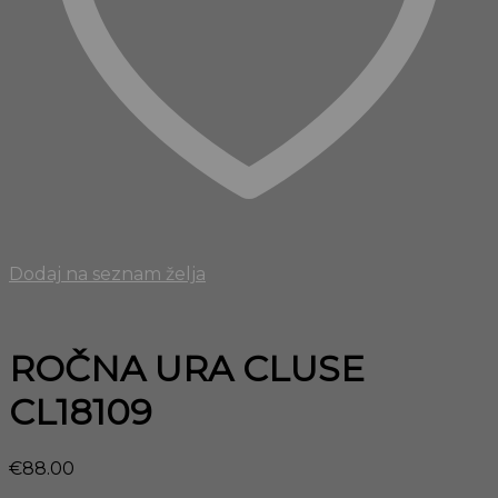
Dodaj na seznam želja
ROČNA URA CLUSE
CL18109
€
88.00