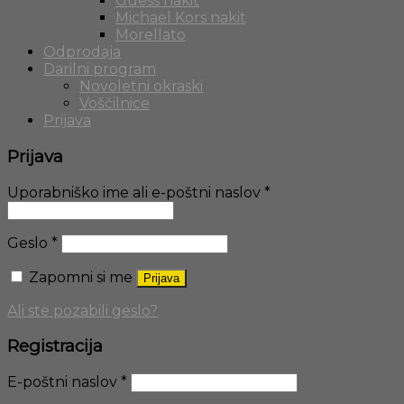
Guess nakit
Michael Kors nakit
Morellato
Odprodaja
Darilni program
Novoletni okraski
Voščilnice
Prijava
Prijava
Uporabniško ime ali e-poštni naslov
*
Geslo
*
Zapomni si me
Prijava
Ali ste pozabili geslo?
Registracija
E-poštni naslov
*