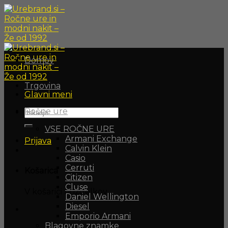
Skoči
na
vsebino
Domov
Trgovina
Glavni meni
Ročne ure
Išči:
VSE ROČNE URE
Armani Exchange
Prijava
Calvin Klein
Casio
Cerruti
Košarica
Citizen
Cluse
V košarici ni izdelkov.
Daniel Wellington
Diesel
Emporio Armani
Blagovne znamke