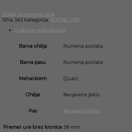
Dodaj na seznam želja
Šifra:
363
Kategorija:
ROČNE URE
Dodatne podrobnosti
Barva ohišja
Rumena pozlata
Barva pasu
Rumena pozlata
Mehanizem
Quarz
Ohišje
Nerjaveče jeklo
Pas
Nerjaveče jeklo
Premer ure brez kronice
38 mm