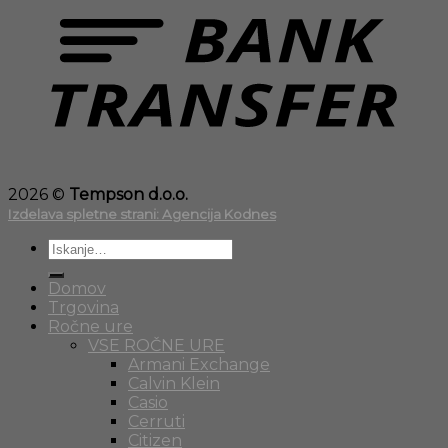
2026 ©
Tempson d.o.o.
Izdelava spletne strani: Agencija Kodnes
Išči:
Domov
Trgovina
Ročne ure
VSE ROČNE URE
Armani Exchange
Calvin Klein
Casio
Cerruti
Citizen