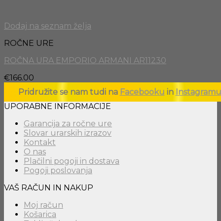
Dodaj na seznam želja
ROČNE URE
ROČNA URA EMPORIO ARMANI AR11230
€
166.00
Pridružite se nam tudi na
Facebooku
in
Instagram
UPORABNE INFORMACIJE
Garancija za ročne ure
Slovar urarskih izrazov
Kontakt
O nas
Plačilni pogoji in dostava
Pogoji poslovanja
VAŠ RAČUN IN NAKUP
Moj račun
Košarica