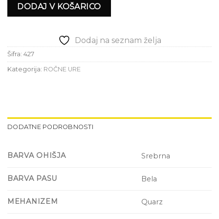
DODAJ V KOŠARICO
Dodaj na seznam želja
Šifra:
427
Kategorija:
ROČNE URE
DODATNE PODROBNOSTI
BARVA OHIŠJA
Srebrna
BARVA PASU
Bela
MEHANIZEM
Quarz