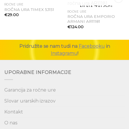
ROČNE URE
NI NA ZALOGI
ROČNA URA TIMEX 5J151
ROČNE URE
Dodaj
Dodaj
€
29.00
ROČNA URA EMPORIO
na seznam
na seznam
ARMANI AR11181
želja
želja
€
124.00
Pridružite se nam tudi na
Facebooku
in
Instagramu
!
UPORABNE INFORMACIJE
Garancija za ročne ure
Slovar urarskih izrazov
Kontakt
O nas