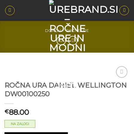
Skoči
na
vsebino
DOMOV
/
ROČNE URE
ROČNA URA DANIEL WELLINGTON
Dodaj
DW00100250
na seznam
želja
88.00
€
NA ZALOGI