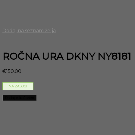
Dodaj na seznam želja
ROČNA URA DKNY NY8181
€
150.00
NA ZALOGI
Dodaj v košarico