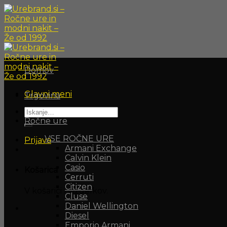
Skoči
na
vsebino
Domov
Glavni meni
Trgovina
Išči:
Ročne ure
VSE ROČNE URE
Prijava
Armani Exchange
Calvin Klein
Casio
Košarica
Cerruti
Citizen
V košarici ni izdelkov.
Cluse
Daniel Wellington
Diesel
Emporio Armani