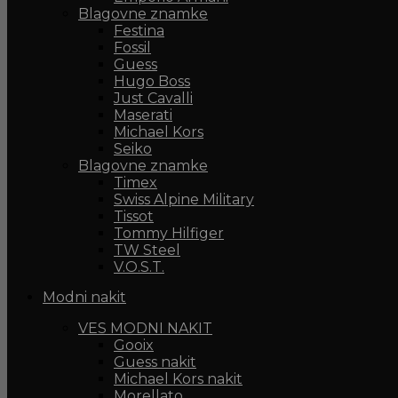
Blagovne znamke
Festina
Fossil
Guess
Hugo Boss
Just Cavalli
Maserati
Michael Kors
Seiko
Blagovne znamke
Timex
Swiss Alpine Military
Tissot
Tommy Hilfiger
TW Steel
V.O.S.T.
Modni nakit
VES MODNI NAKIT
Gooix
Guess nakit
Michael Kors nakit
Morellato