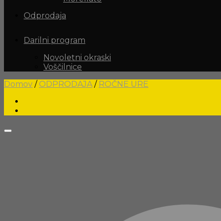
Odprodaja
Darilni program
Novoletni okraski
Voščilnice
Domov
/
ODPRODAJA
/
ROČNE URE