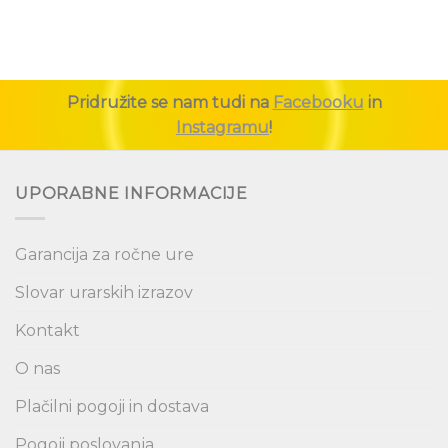
Pridružite se nam tudi na
Facebooku
in
Instagramu
!
UPORABNE INFORMACIJE
Garancija za ročne ure
Slovar urarskih izrazov
Kontakt
O nas
Plačilni pogoji in dostava
Pogoji poslovanja