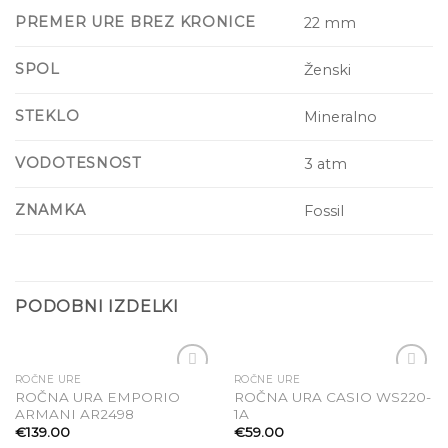
PREMER URE BREZ KRONICE
22 mm
SPOL
Ženski
STEKLO
Mineralno
VODOTESNOST
3 atm
ZNAMKA
Fossil
PODOBNI IZDELKI
ROČNE URE
ROČNE URE
ROČNA URA EMPORIO
ROČNA URA CASIO WS220-
Dodaj
Dodaj
ARMANI AR2498
1A
na seznam
na seznam
€
139.00
€
59.00
želja
želja