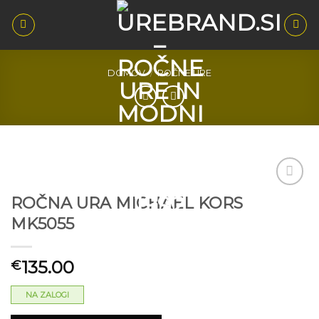
Skoči
na
vsebino
DOMOV
/
ROČNE URE
ROČNA URA MICHAEL KORS
Dodaj
MK5055
na seznam
želja
135.00
€
NA ZALOGI