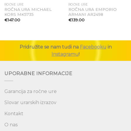
ROČNE URE
ROČNE URE
ROČNA URA MICHAEL
ROČNA URA EMPORIO
Dodaj
Dodaj
KORS MK5735
ARMANI AR2498
na seznam
na seznam
€
147.00
€
139.00
želja
želja
Pridružite se nam tudi na
Facebooku
in
Instagramu
!
UPORABNE INFORMACIJE
Garancija za ročne ure
Slovar urarskih izrazov
Kontakt
O nas