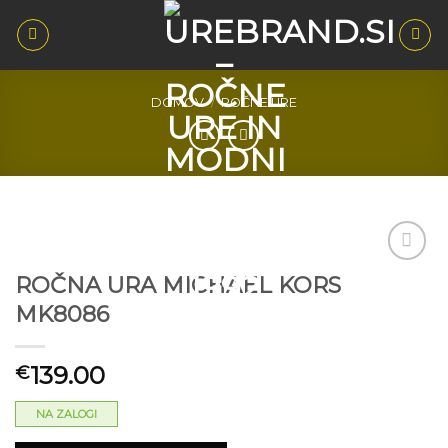
Skoči
na
vsebino
DOMOV
/
ROČNE URE
ROČNA URA MICHAEL KORS
Dodaj
MK8086
na seznam
želja
139.00
€
NA ZALOGI