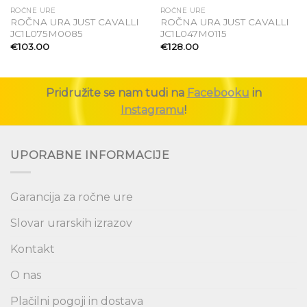
ROČNE URE
ROČNE URE
ROČNA URA JUST CAVALLI
ROČNA URA JUST CAVALLI
Dodaj
Dodaj
JC1L075M0085
JC1L047M0115
na seznam
na seznam
€
103.00
€
128.00
želja
želja
Pridružite se nam tudi na
Facebooku
in
Instagramu
!
UPORABNE INFORMACIJE
Garancija za ročne ure
Slovar urarskih izrazov
Kontakt
O nas
Plačilni pogoji in dostava